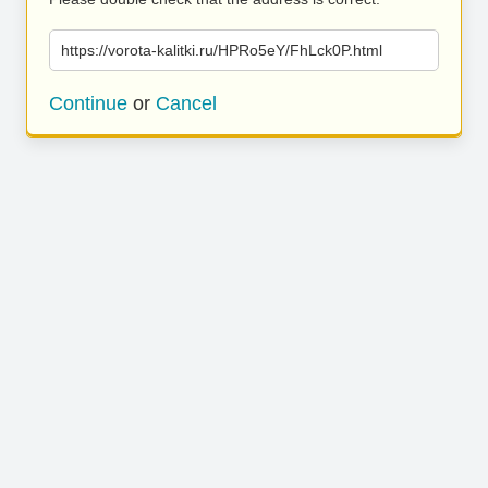
https://vorota-kalitki.ru/HPRo5eY/FhLck0P.html
Continue
or
Cancel